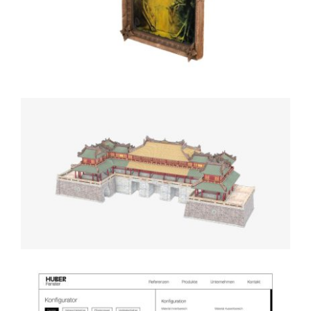
Thử tranh bằng AR (thực tế
ảo tăng cường)
Ngọ Môn – Cổng Nam