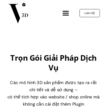
Skip
to
Liên Hệ
Toggle
content
Navigation
Trang Chủ
3D Configurator
Trọn Gói Giải Pháp Dịch
Dịch Vụ
Vụ
Dự Án
Các mô hình 3D sản phẩm được tạo ra rất
chi tiết và dễ sử dụng –
Tin Tức
có thể tích hợp vào website / shop online mà
không cần cài đặt thêm Plugin