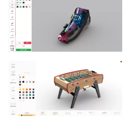
Custom Shoe Skate
Table Foosball AR