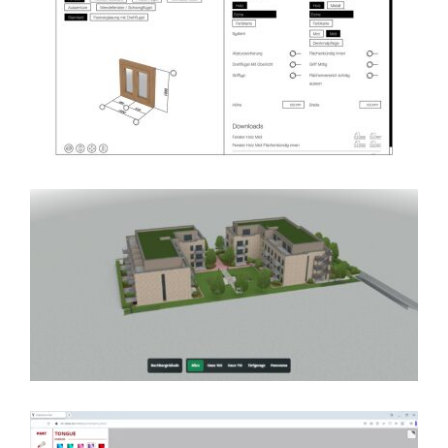
Huber Fenster-Trình cấu hình
cửa 3D cho nhà sản xuất cao
cấp tại Thụy Sĩ
Bất Động Sản 4.0: Trình Bày
Dự Án Bằng Công Nghệ
Tương Tác