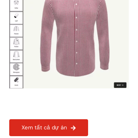
Ash Custom Tailor – Trình cấu
hình áo sơ mi với khả năng
tùy chỉnh đa dạng
Xem tất cả dự án