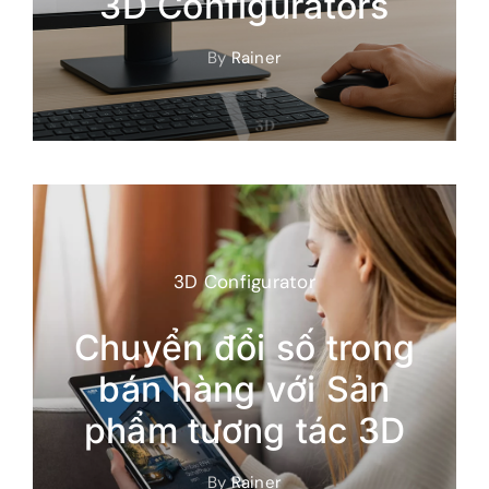
3D Configurators
By
Rainer
3D Configurator
Chuyển đổi số trong
bán hàng với Sản
phẩm tương tác 3D