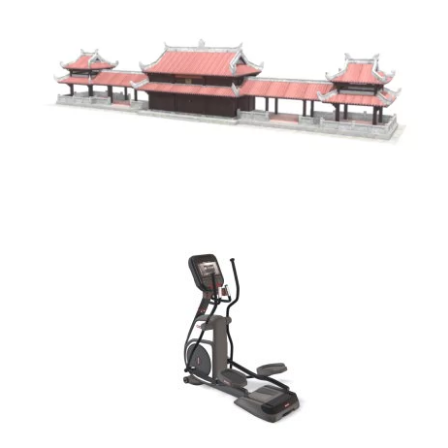
Trình chiếu 3D Mapping
“Khát Vọng Hòa Bình”, Quảng
Trị
Cross trainer mô hình 3D