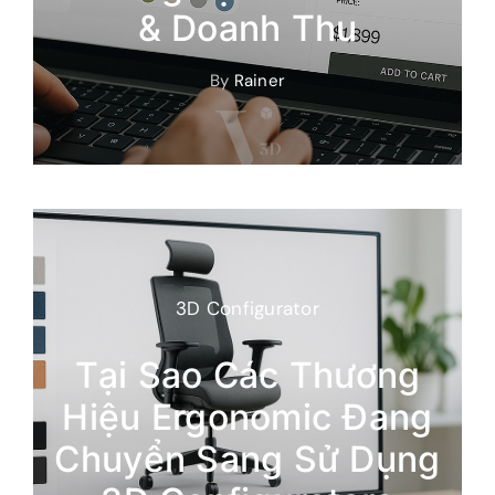
Trải Nghiệm Mua Sắm
& Doanh Thu
By
Rainer
3D Configurator
Tại Sao Các Thương
Hiệu Ergonomic Đang
Chuyển Sang Sử Dụng