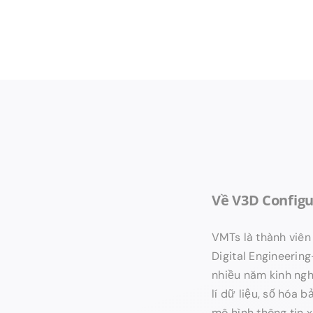
Về V3D Configu
VMTs là thành viên 
Digital Engineerin
nhiều năm kinh ngh
lí dữ liệu, số hóa b
mô hình thông tin 