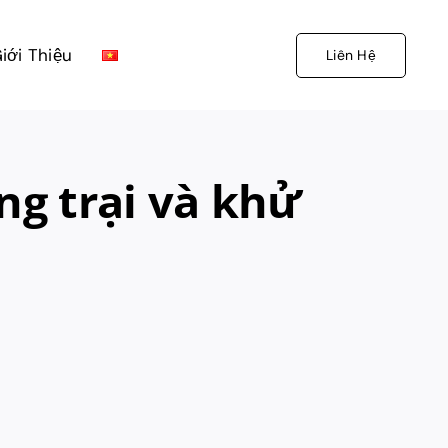
iới Thiệu
Liên Hệ
g trại và khử