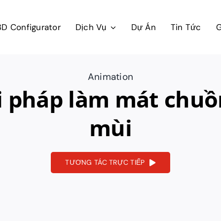
3D Configurator
Dịch Vụ
Dự Án
Tin Tức
G
Animation
i pháp làm mát chuồn
mùi
TƯƠNG TÁC TRỰC TIẾP