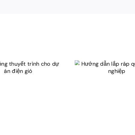
 phỏng thuyết
Hướng dẫn lắp
h cho dự án điện
quạt công ngh
gió