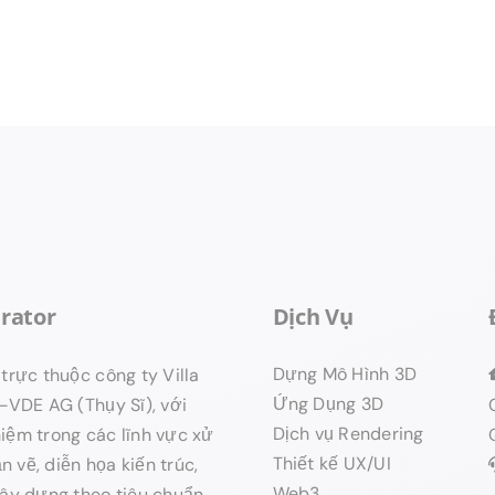
rator
Dịch Vụ
Dựng Mô Hình 3D
trực thuộc công ty Villa
Ứng Dụng 3D
g–VDE AG (Thụy Sĩ), với
Dịch vụ Rendering
iệm trong các lĩnh vực xử
Thiết kế UX/UI
ản vẽ, diễn họa kiến trúc,
Web3
xây dựng theo tiêu chuẩn