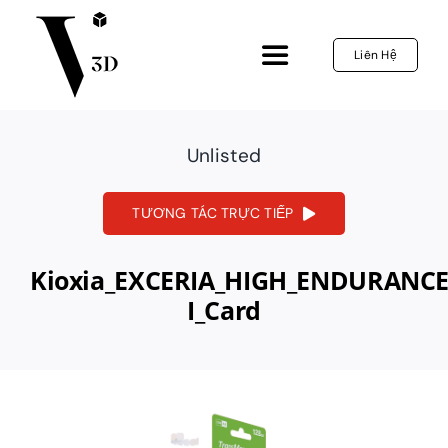
Skip
to
Liên Hệ
Toggle
content
Navigation
Trang Chủ
Unlisted
3D Configurator
TƯƠNG TÁC TRỰC TIẾP
Dịch Vụ
Kioxia_EXCERIA_HIGH_ENDURANCE
I_Card
Dự Án
Tin Tức